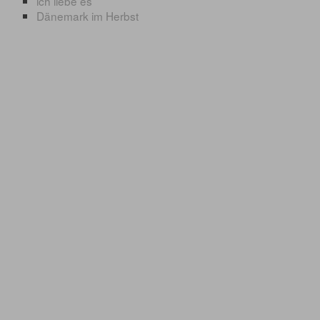
ich liebe es
Dänemark im Herbst
© 2017 www.meerforelle-und-mehr.de.
Website erstellt mit Zeta Producer
CMS