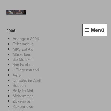
Menü
2006
Anangeln 2006
Februartour
MIW auf Als
Märzsilber
die Mefozeit
das ist ein...
...Fliegenstrand
Aerø
Dorsche im April
Besuch
Belly im Mai
Midsommer
Zickenalarm
Zickennews