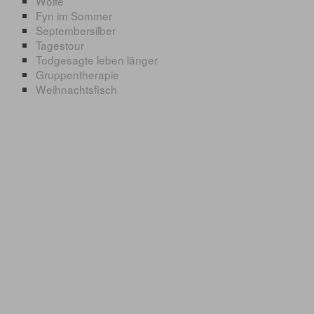
Wölfe
Fyn im Sommer
Septembersilber
Tagestour
Todgesagte leben länger
Gruppentherapie
Weihnachtsfisch
© 2017 www.meerforelle-und-mehr.de.
Website erstellt mit Zeta Producer
CMS